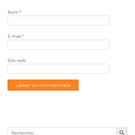
Nom
*
E-mail
*
Site web
Search Button
Search
for: