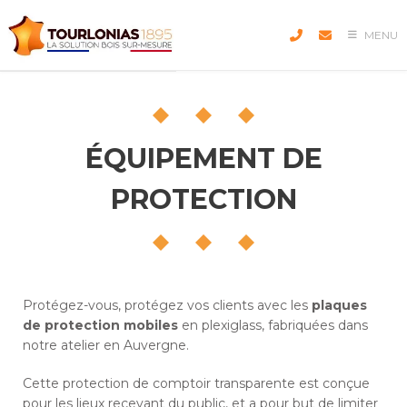
Skip
to
MENU
content
ÉQUIPEMENT DE
PROTECTION
Protégez-vous, protégez vos clients avec les
plaques
de protection mobiles
en plexiglass, fabriquées dans
notre atelier en Auvergne.
Cette protection de comptoir transparente est conçue
pour les lieux recevant du public, et a pour but de limiter