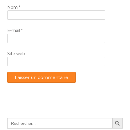
Nom
*
E-mail
*
Site web
Search Button
Search
for: