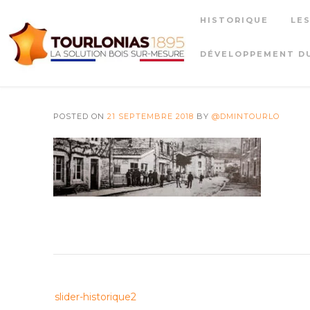
Skip
HISTORIQUE
LE
to
content
DÉVELOPPEMENT D
POSTED ON
21 SEPTEMBRE 2018
BY
@DMINTOURLO
Post
slider-historique2
navigation