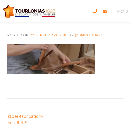
Skip
to
MENU
content
POSTED ON
27 SEPTEMBRE 2018
BY
@DMINTOURLO
Post
slider-fabrication-
navigation
soufflet-5