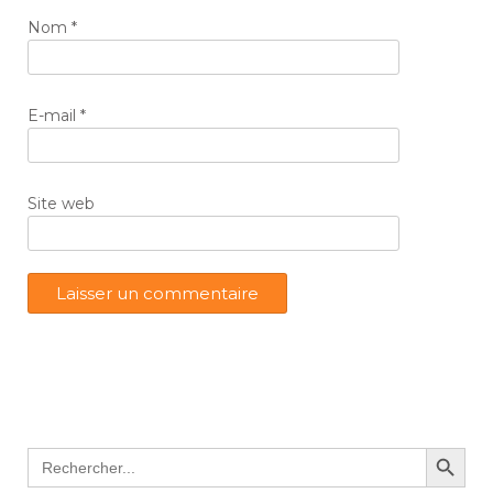
Nom
*
E-mail
*
Site web
Search Button
Search
for: