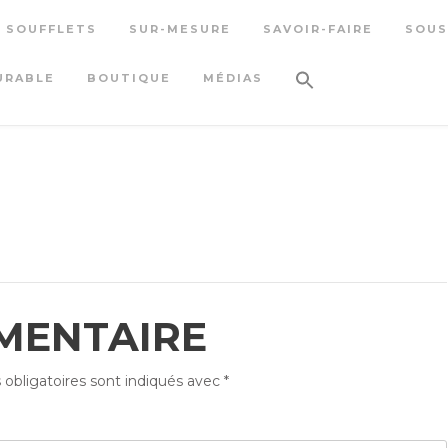
S SOUFFLETS
SUR-MESURE
SAVOIR-FAIRE
SOUS
URABLE
BOUTIQUE
MÉDIAS
MENTAIRE
obligatoires sont indiqués avec
*