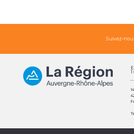
Suivez-nous
1
1
4
F
Te