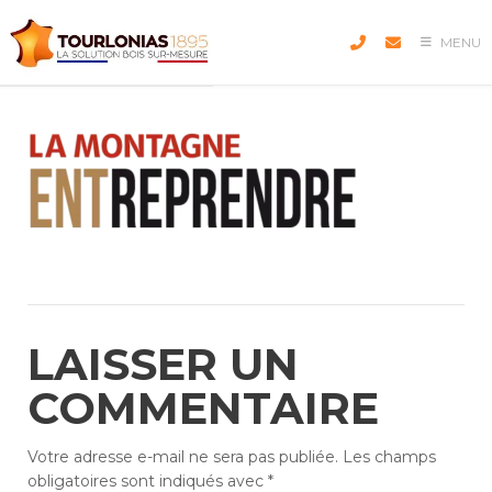
Skip
to
MENU
content
LAISSER UN
COMMENTAIRE
Votre adresse e-mail ne sera pas publiée.
Les champs
obligatoires sont indiqués avec
*