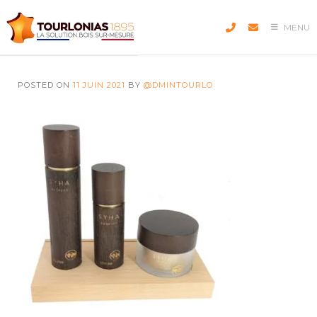
Skip
to
MENU
content
POSTED ON
11 JUIN 2021
BY
@DMINTOURLO