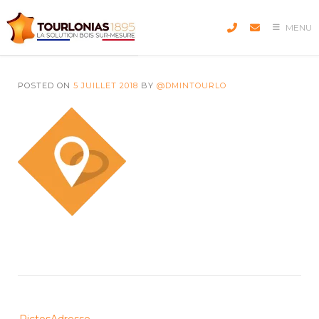
Skip
to
MENU
content
POSTED ON
5 JUILLET 2018
BY
@DMINTOURLO
Post