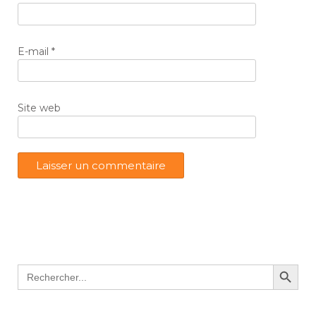
E-mail
*
Site web
Search Button
Search
for: