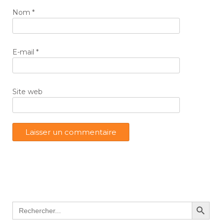
Nom
*
E-mail
*
Site web
Search Button
Search
for: