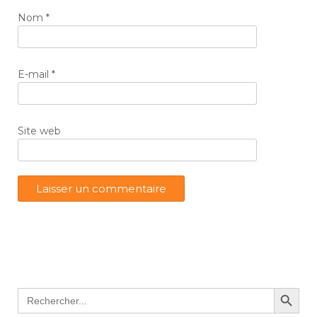
Nom
*
E-mail
*
Site web
Search Button
Search
for: