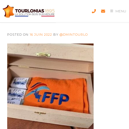
Skip
to
MENU
content
POSTED ON
16 JUIN 2022
BY
@DMINTOURLO