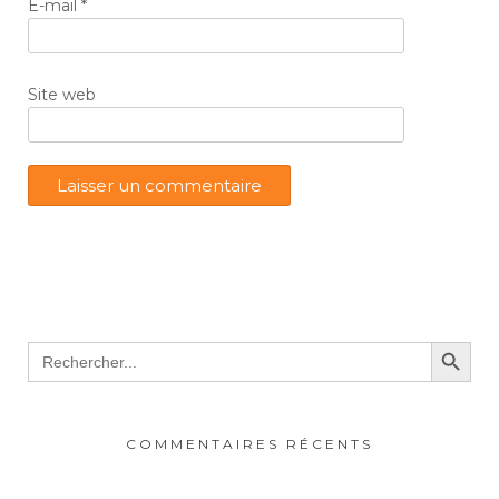
E-mail
*
Site web
Search Button
Search
for:
COMMENTAIRES RÉCENTS