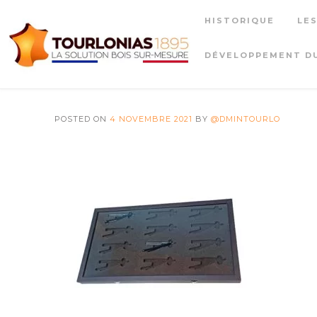
Skip
HISTORIQUE
LE
to
content
DÉVELOPPEMENT D
POSTED ON
4 NOVEMBRE 2021
BY
@DMINTOURLO