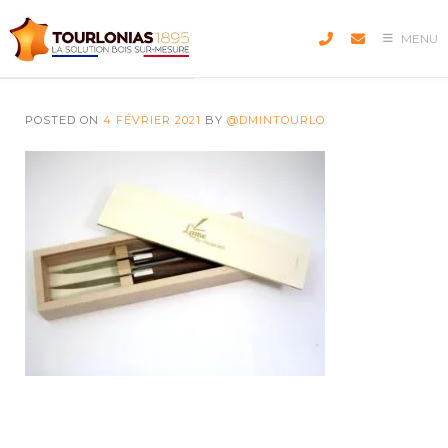
Skip
to
MENU
content
POSTED ON
4 FÉVRIER 2021
BY
@DMINTOURLO