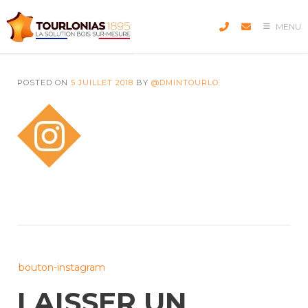
Skip
to
MENU
content
POSTED ON
5 JUILLET 2018
BY
@DMINTOURLO
Post
bouton-instagram
navigation
LAISSER UN