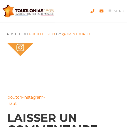
Skip
to
MENU
content
POSTED ON
6 JUILLET 2018
BY
@DMINTOURLO
Post
bouton-instagram-
navigation
haut
LAISSER UN